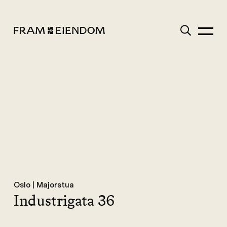
Gå
Søk
til
innhold
FRAM
Meny
Oslo | Majorstua
Industrigata 36