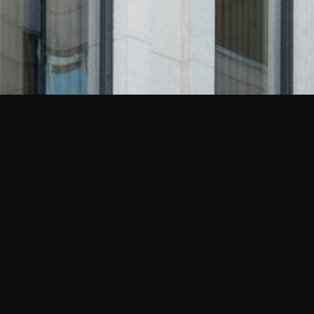
Se våre destinasjoner
Oslo sentrum
Skøyen
Fram er Skøyen-spesialisten. I flere tiår har Fram
bidratt til å forme Skøyen til en levende og attraktiv
bydel i Oslo.