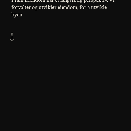
Fram Eiendom har et langsiktig perspektiv. Vi
forvalter og utvikler eiendom, for å utvikle
byen.
Innhold