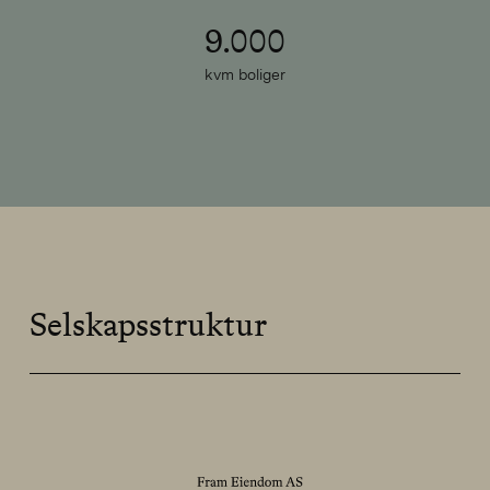
9.000
kvm boliger
Hva leter du etter?
Selskapsstruktur
Søk