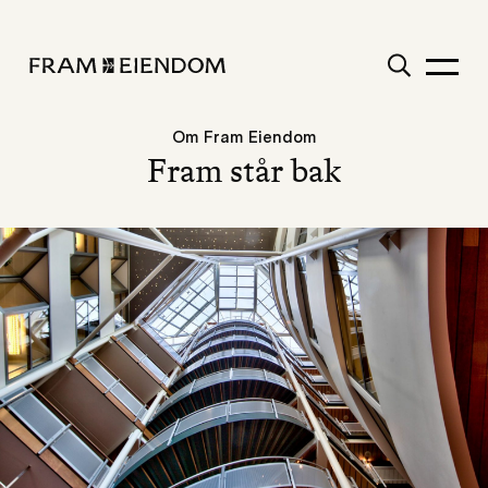
Gå
Søk
til
innhold
FRAM
Meny
Om Fram Eiendom
Fram står bak