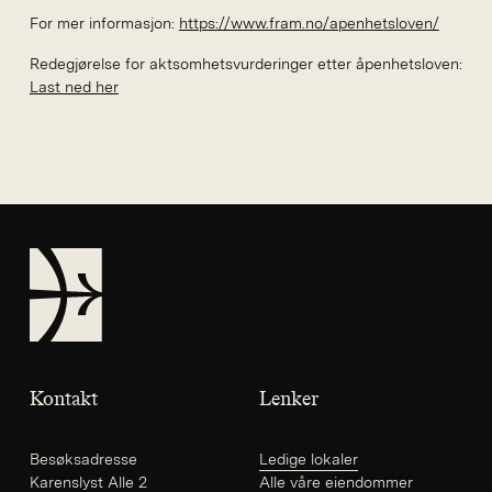
For mer informasjon:
https://www.fram.no/apenhetsloven/
Redegjørelse for aktsomhetsvurderinger etter åpenhetsloven:
Last ned her
FRAM
Kontakt
Lenker
Besøksadresse
Ledige lokaler
Karenslyst Alle 2
Alle våre eiendommer