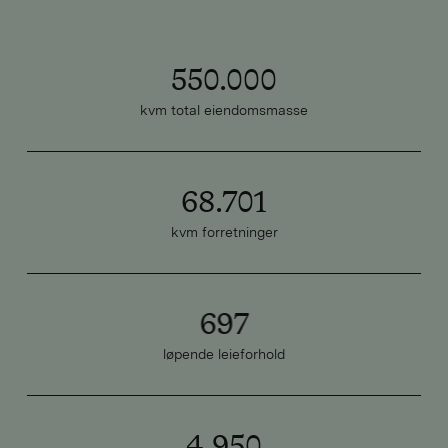
550.000
kvm total eiendomsmasse
68.701
kvm forretninger
697
løpende leieforhold
4.950