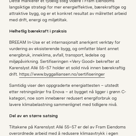
Dette markerer et tydelig steg videre i Fram Eiendoms
langsiktige strategi for mer energieffektive, bærekraftige og
attraktive bygg, og er et konkret resultat av målrettet arbeid
med drift, energi og miljøtiltak.
Helhetlig bærekraft i praksis
BREEAM In-Use er et internasjonalt anerkjent verktøy for
vurdering av eksisterende bygg, og omfatter blant annet
energibruk, inneklima, avfall, transport, ledelse og
miljøpåvirkning. Sertifiseringen «Very Good» bekrefter at
Hva leter du etter?
Karenslyst Allé 55–57 holder et solid nivå innen bærekraftig
drift.
https://www.byggalliansen.no/sertifiseringer
Samtidig viser den oppgraderte energiattesten – utstedt
etter retningslinjer fra Enova – at bygget nå ligger i grønn C-
kategori, noe som innebærer redusert energiforbruk og
lavere klimabelastning sammenlignet med tidligere nivå.
Del av en større satsing
Tiltakene på Karenslyst Allé 55–57 er del av Fram Eiendoms
overordnede arbeid med å redusere klimaavtrykk i egen
Søk