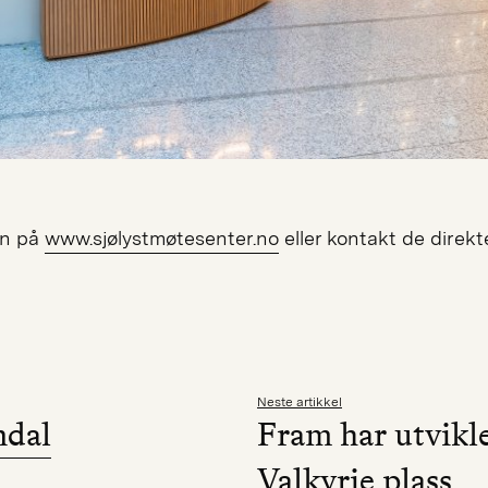
nn på
www.sjølystmøtesenter.no
eller kontakt de direkte
Neste artikkel
ndal
Fram har utvikl
Valkyrie plass