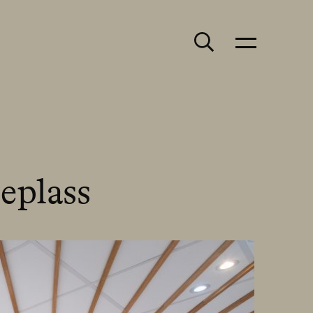
Søk
Meny
eplass