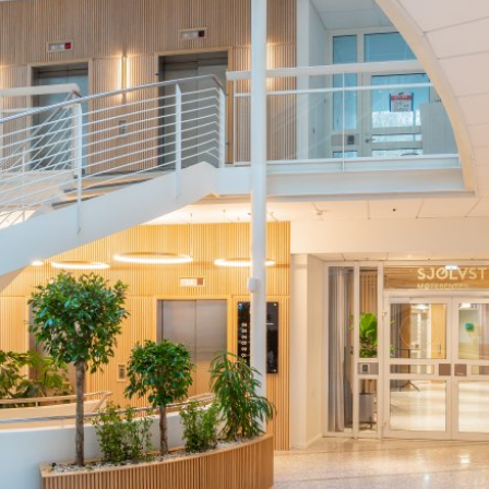
Hva leter du etter?
Søk