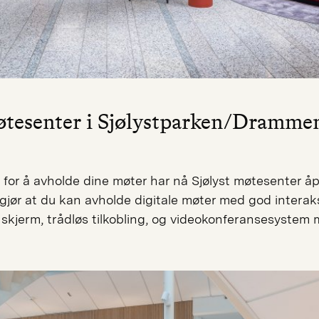
møtesenter i Sjølystparken/Dramme
a for å avholde dine møter har nå Sjølyst møtesenter 
gjør at du kan avholde digitale møter med god interak
 skjerm, trådløs tilkobling, og videokonferansesystem 