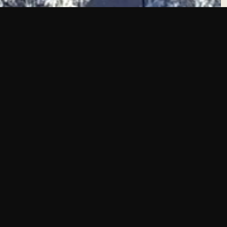
Areal
1800 daa
Type
Skog, bolig
Beliggenhet
Drammen