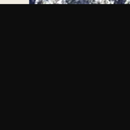
ynær
a og har flere
per og
bruksnummer og er en av
 Eiendommen benyttes i